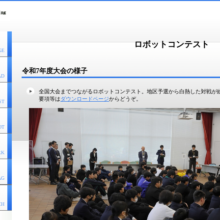
ロボットコンテスト
GE
令和7年度大会の様子
AD
全国大会までつながるロボットコンテスト。地区予選から白熱した対戦が
要項等は
ダウンロードページ
からどうぞ。
ST
OT
RK
AG
CH