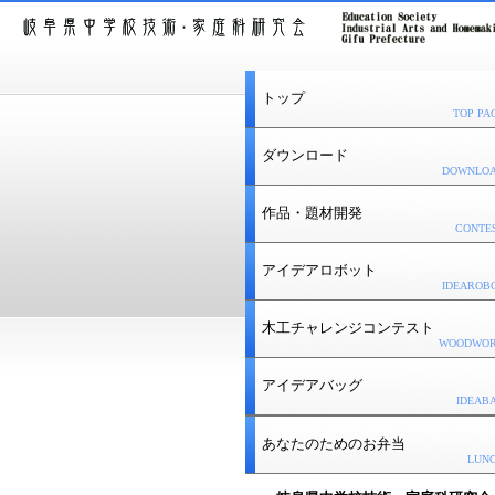
トップ
TOP PA
ダウンロード
DOWNLO
作品・題材開発
CONTE
アイデアロボット
IDEAROB
木工チャレンジコンテスト
WOODWO
アイデアバッグ
IDEAB
あなたのためのお弁当
LUN