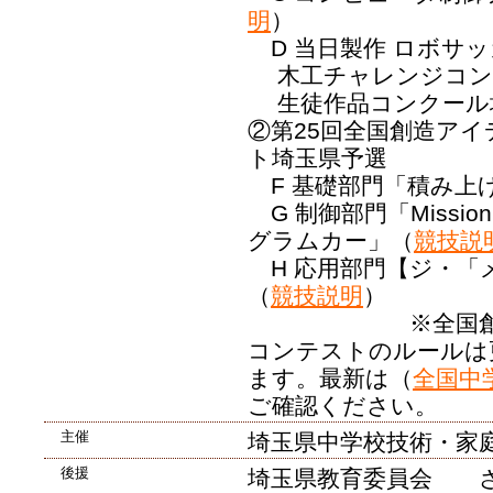
明
）
D 当日製作 ロボサ
木工チャレンジコン
生徒作品コンクール
②第25回全国創造ア
ト埼玉県予選
F 基礎部門「積み上
G 制御部門「Mission i
グラムカー」（
競技説
H 応用部門【ジ・「
（
競技説明
）
※全国創造ア
コンテストのルールは
ます。最新は（
全国中
ご確認くださ
主催
埼玉県中学校技術・家
後援
埼玉県教育委員会 