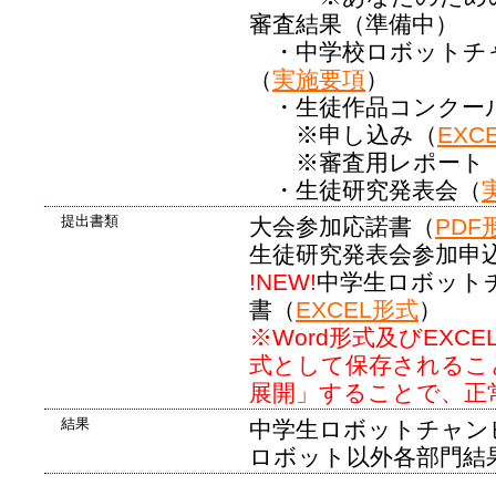
審査結果（準備中）
・中学校ロボットチ
（
実施要項
）
・生徒作品コンクー
※申し込み（
EXC
※審査用レポート
・生徒研究発表会（
提出書類
大会参加応諾書（
PDF
生徒研究発表会参加申
!NEW!
中学生ロボット
書（
EXCEL形式
）
※Word形式及びEXC
式として保存されるこ
展開」することで、正
結果
中学生ロボットチャン
ロボット以外各部門結