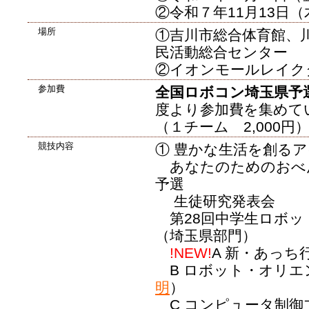
②令和７年11月13日（
場所
①吉川市総合体育館、
民活動総合センター
②イオンモールレイクタウ
参加費
全国ロボコン埼玉県予
度より参加費を集めて
（１チーム 2,000円
競技内容
① 豊かな生活を創る
あなたのためのおべ
予選
生徒研究発表会
第28回中学生ロボ
（埼玉県部門）
!NEW!
A 新・あっち
B ロボット・オリ
明
）
C コンピュータ制