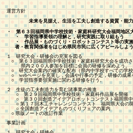
運営方針
未来を見据え、生活を工夫し創造する資質・能
・ 第６３回福岡県中学校技術・家庭科研究大会福岡地区
・ 学習指導要領の理解と，研究実践に取り組もう
・ 作品展・ものづくり・ロボットコンテスト等の実
者・教育関係者をはじめ県民市民に広くアピールしよ
１ 研究大会・研修会の充実を図る
○ 第６３回福岡県中学校技術・家庭科研究大会を成功さ
県内２００人参加を目標に会員の研修を深めよう。
○ 研究大会案内の確実な配布（県内中学校すべての学校
○
web
ページを充実し，会議や行事の予定，研修の成果
○ 学習指導要領実施に関わる研修を行う。
２ 生徒の工夫創造力を育む諸事業の推進
○
第２９回福岡県中学校技術・家庭科作品展を開催
○
第３０回創造アイデアロボットコンテスト福岡県中
○
第１７回木工チャレンジコンテスト 福岡県大会の
○
全国創造アイデアものづくりフェアの案内
○ 県版ノートの改訂作業
事業計画
１ 研究大会・研修会