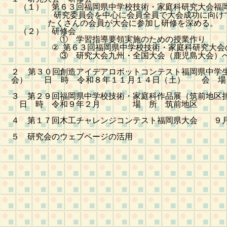
（１） 第６３回福岡県中学校技術・家庭科研究大会福
研究委員会を中心に会員全員で大会成功に向け
たくさんの会員が大会に参加し研修を深める。
（２） 研修会
① 学習指導要領実施のための授業作り
②
第６３回福岡県中学校技術・家庭科研究大会
③ 研究大会九州・全国大会（鹿児島大会）
２
第３０
回
創造アイデアロボットコンテスト福岡県中学
会）
日 時 令和８年１１月１４日（土）
会 場 
３ 第２９回福岡県中学校技術・家庭科作品展（筑前地区
日 時
令和９年２月
場 所
筑前地区
４ 第１７回木工チャレンジコンテスト福岡県大会 ９
５
研究会のウェブページの活用