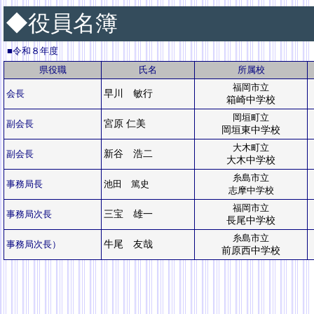
◆役員名簿
■令和８年度
県役職
氏名
所属校
福岡市立
会長
早川 敏行
箱崎中学校
岡垣町立
副会長
宮原 仁美
岡垣東中学校
大木町立
副会長
新谷 浩二
大木中学校
糸島市立
事務局長
池田 篤史
志摩中学校
福岡市立
事務局次長
三宝 雄一
長尾中学校
糸島市立
事務局次長）
牛尾 友哉
前原西中学校